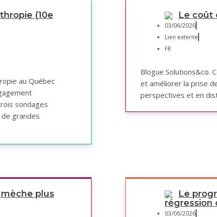
thropie (10e
Le coût 
03/06/2026
Lien externe
FR
Blogue Solutions&co. 
thropie au Québec
et améliorer la prise d
ngagement
perspectives et en dist
trois sondages
t de grandes
a mèche plus
Le progr
régression 
03/06/2026