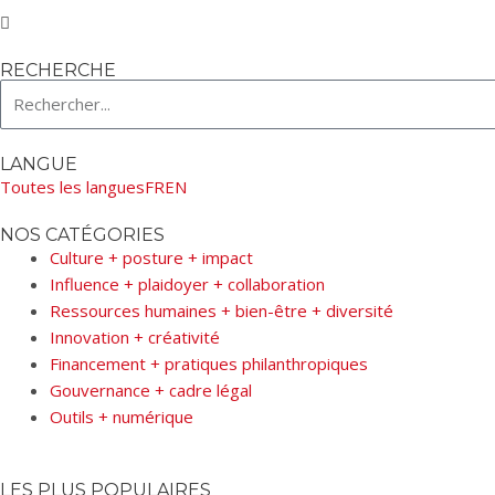
RECHERCHE
Search
LANGUE
Toutes les langues
FR
EN
NOS CATÉGORIES
Culture + posture + impact
Influence + plaidoyer + collaboration
Ressources humaines + bien-être + diversité
Innovation + créativité
Financement + pratiques philanthropiques
Gouvernance + cadre légal
Outils + numérique
LES PLUS POPULAIRES​