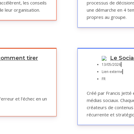
accélèrent, les conseils
processus de décisions 
de leur organisation.
une démarche en 4 temp
propres au groupe.
comment tirer
Le Socia
13/05/2026
Lien externe
FR
Créé par Francis Jetté
rreur et l’échec en un
médias sociaux. Chaqu
créateurs de contenus 
récurrente et stratégi