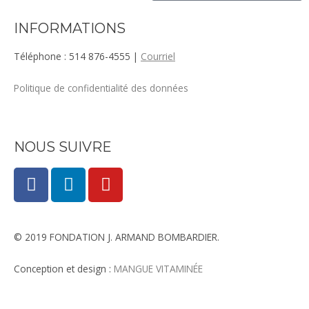
INFORMATIONS
Téléphone : 514 876-4555 |
Courriel
Politique de confidentialité des données
NOUS SUIVRE
F
L
Y
a
i
o
c
n
u
e
k
t
© 2019 FONDATION J. ARMAND BOMBARDIER.
b
e
u
o
d
b
Conception et design :
MANGUE VITAMINÉE​
o
i
e
k
n