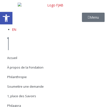
Aller
au
Ouvrir la barre d’outils
contenu
Menu
EN
Accueil
À propos de la Fondation
Philanthropie
Soumettre une demande
1, place des Savoirs
Philagora