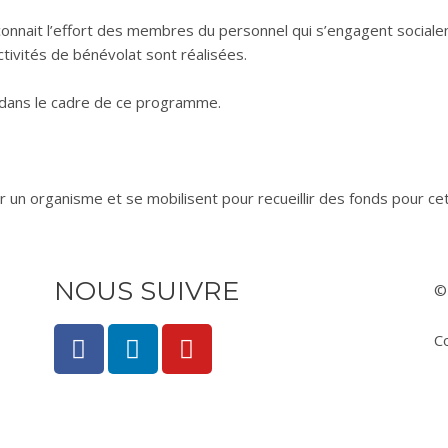
ait l’effort des membres du personnel qui s’engagent socialeme
ivités de bénévolat sont réalisées.
dans le cadre de ce programme.
n organisme et se mobilisent pour recueillir des fonds pour cet 
NOUS SUIVRE
©
F
L
Y
C
a
i
o
c
n
u
e
k
t
b
e
u