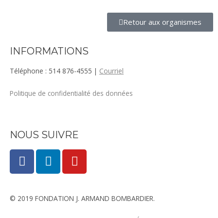
Retour aux organismes
INFORMATIONS
Téléphone : 514 876-4555 |
Courriel
Politique de confidentialité des données
NOUS SUIVRE
F
L
Y
a
i
o
c
n
u
e
k
t
© 2019 FONDATION J. ARMAND BOMBARDIER.
b
e
u
o
d
b