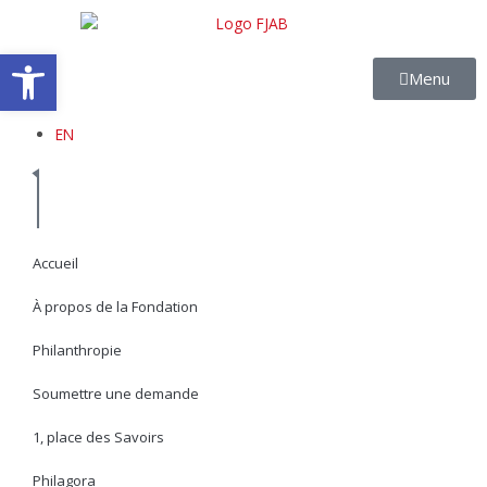
Aller
au
Ouvrir la barre d’outils
contenu
Menu
EN
Accueil
À propos de la Fondation
Philanthropie
Soumettre une demande
1, place des Savoirs
Philagora