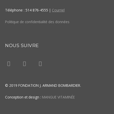
Téléphone : 514 876-4555 |
Courriel
Politique de confidentialité des données
NOUS SUIVRE
F
L
Y
a
i
o
c
n
u
e
k
t
b
e
u
© 2019 FONDATION J. ARMAND BOMBARDIER.
o
d
b
o
i
e
Conception et design :
MANGUE VITAMINÉE​
k
n