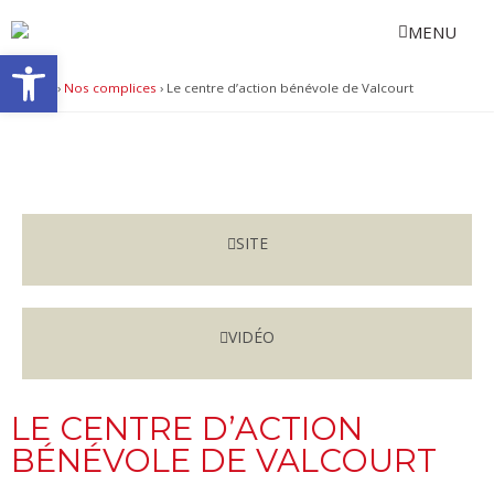
Aller
MENU
au
Ouvrir la barre d’outils
contenu
EN
Accueil
›
Nos complices
›
Le centre d’action bénévole de Valcourt
SITE
VIDÉO
LE CENTRE D’ACTION
BÉNÉVOLE DE VALCOURT