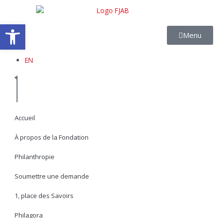
Aller
au
Ouvrir la barre d’outils
contenu
Menu
EN
Accueil
À propos de la Fondation
Philanthropie
Soumettre une demande
1, place des Savoirs
Philagora