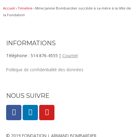
Accueil
›
Timeline
›
Mme Janine Bombardier succède à sa mère à la tête de
la Fondation
INFORMATIONS
Téléphone : 514 876-4555 |
Courriel
Politique de confidentialité des données
NOUS SUIVRE
F
L
Y
a
i
o
c
n
u
e
k
t
© 2019 FONDATION J. ARMAND BOMBARDIER.