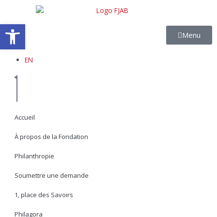
Aller
au
Ouvrir la barre d’outils
contenu
Menu
EN
Accueil
À propos de la Fondation
Philanthropie
Soumettre une demande
1, place des Savoirs
Philagora