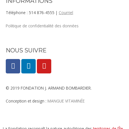
INFORMATIONS
Téléphone : 514 876-4555 |
Courriel
Politique de confidentialité des données
NOUS SUIVRE
F
L
Y
a
i
o
c
n
u
e
k
t
© 2019 FONDATION J. ARMAND BOMBARDIER.
b
e
u
o
d
b
Conception et design :
MANGUE VITAMINÉE​
o
i
e
k
n
La Fondation reconnaît la nature autochtone des
territoires de l’Île