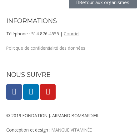
Retour aux organismes
INFORMATIONS
Téléphone : 514 876-4555 |
Courriel
Politique de confidentialité des données
NOUS SUIVRE
F
L
Y
a
i
o
c
n
u
e
k
t
© 2019 FONDATION J. ARMAND BOMBARDIER.
b
e
u
o
d
b
Conception et design :
MANGUE VITAMINÉE​
o
i
e