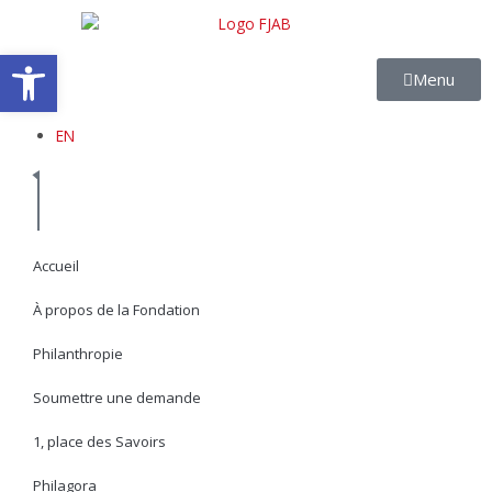
Aller
au
Ouvrir la barre d’outils
contenu
Menu
EN
Accueil
À propos de la Fondation
Philanthropie
Soumettre une demande
1, place des Savoirs
Philagora